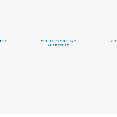
LLER
YULJIA BRYHKHAN
CH
VLADYSLAV