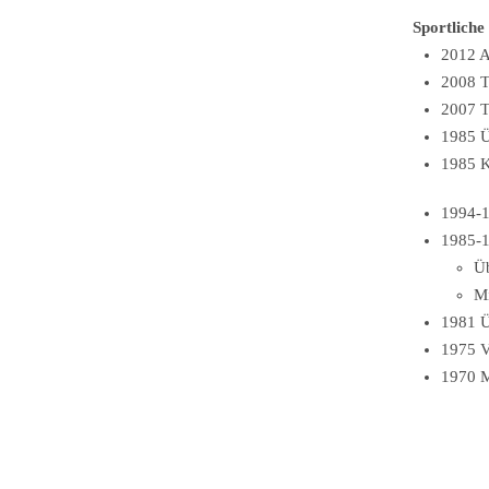
Sportliche
2012 
2008 T
2007 T
1985 Ü
1985 K
1994-
1985-
Ü
Mi
1981 Ü
1975 
1970 