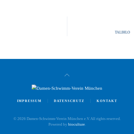
TALIHLO
IMPRESSUM
DATENSCHUTZ
KONTAKT
©
2026
Damen-Schwimm-Verein München e.V. All rights reserved.
Powered by
bioculture
.