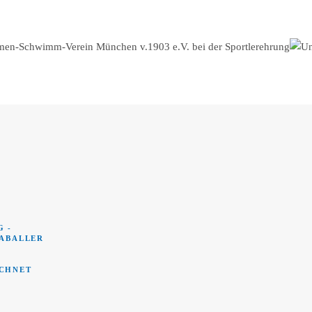
 -
UABALLER
CHNET